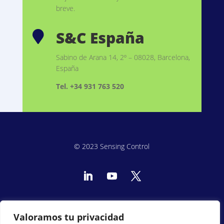
breve.
S&C España

Sabino de Arana 14, 2º – 08028, Barcelona,
España
Tel. +34 931 763 520
© 2023 Sensing Control
Política de privacidad
Aviso legal
Política de cookies
Valoramos tu privacidad