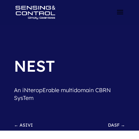
NEST
An iNteropErable multidomain CBRN
SysTem
←
ASIVI
DASF
→