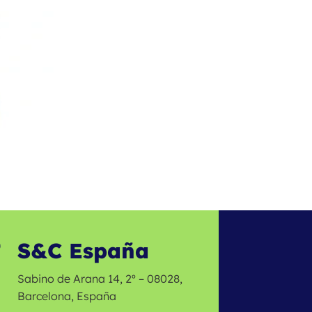
S&C España

Sabino de Arana 14, 2º – 08028,
Barcelona, España