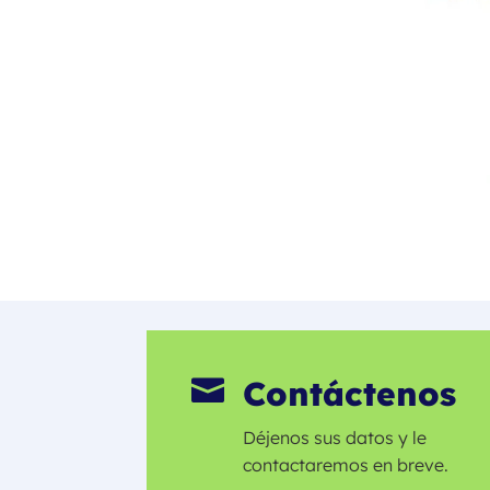
Contáctenos

Déjenos sus datos y le
contactaremos en breve.