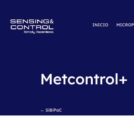
INICIO
MICROP
Metcontrol+
←
SiBiPaC