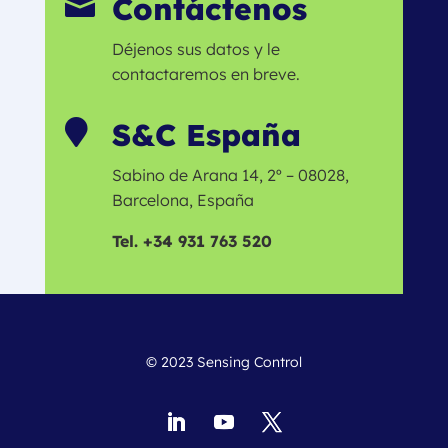
Contáctenos

Déjenos sus datos y le
contactaremos en breve.
S&C España

Sabino de Arana 14, 2º – 08028,
Barcelona, España
Tel. +34 931 763 520
© 2023 Sensing Control