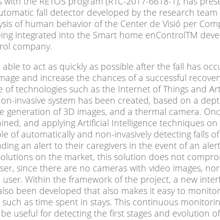
es with the RETOS program (RTC-2017-6618-1), has pres
automatic fall detector developed by the research team 
ysis of human behavior of the Center de Visió per Com
eing integrated into the Smart home enControlTM deve
rol company.
 able to act as quickly as possible after the fall has occ
age and increase the chances of a successful recovery
 of technologies such as the Internet of Things and Arti
 non-invasive system has been created, based on a dep
he generation of 3D images, and a thermal camera. On
ned, and applying Artificial Intelligence techniques on
le of automatically and non-invasively detecting falls of
nding an alert to their caregivers in the event of an aler
 solutions on the market, this solution does not compr
user, since there are no cameras with video images, nor
 user. Within the framework of the project, a new inte
also been developed that also makes it easy to monitor 
 such as time spent in stays. This continuous monitorin
e useful for detecting the first stages and evolution o