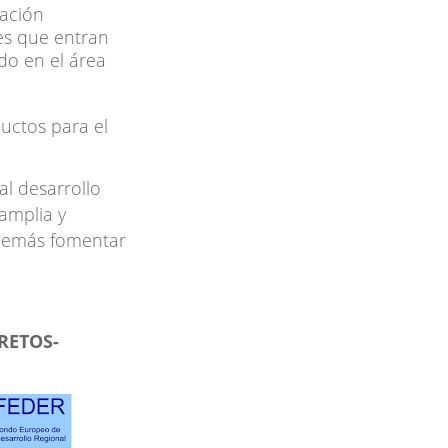
cación
es que entran
do en el área
uctos para el
al desarrollo
amplia y
además fomentar
 RETOS-