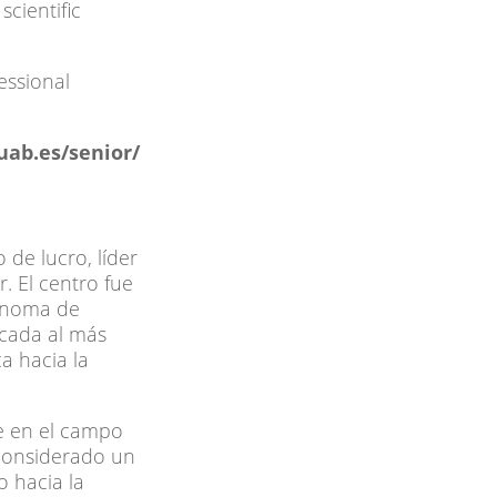
cientific
essional
uab.es/senior/
 de lucro, líder
. El centro fue
tónoma de
icada al más
a hacia la
e en el campo
 considerado un
o hacia la