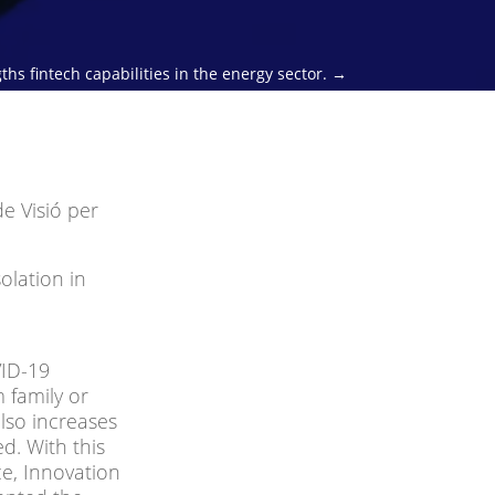
hs fintech capabilities in the energy sector.
→
de Visió per
olation in
VID-19
m family or
also increases
d. With this
ce, Innovation