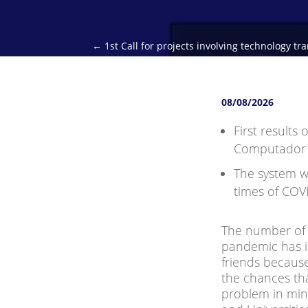
←
1st Call for projects involving technology t
08/08/2026
First results
Computador (
The system wi
times of COVID
The number of o
pandemic has in
friends because
the chances tha
problem in mind