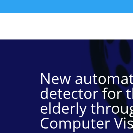
New automati
detector for 
elderly throu
Computer Vis