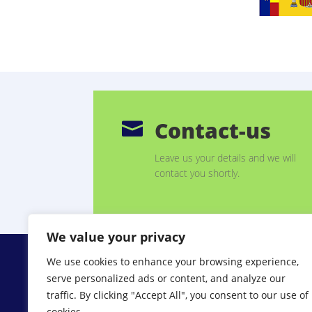
Contact-us

Leave us your details and we will
contact you shortly.
We value your privacy
We use cookies to enhance your browsing experience,
serve personalized ads or content, and analyze our
© 2023 Sensing Control
traffic. By clicking "Accept All", you consent to our use of
cookies.