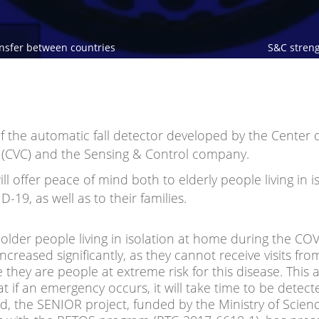
ransfer between countries
S&C strengt
 of the automatic fall detector developed by the Center 
CVC) and the Sensing & Control company.
ll offer peace of mind both to elderly people living in is
-19, as well as to their families.
lder people living in isolation at home during the CO
creased significantly, as they cannot receive visits fro
 they are people at extreme risk for this disease. This 
t if an emergency occurs, it will take time to be detecte
, the SENIOR project, funded by the Ministry of Scien