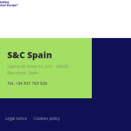
S&C Spain

Sabino de Arana 14, 2nd – 08028,
Barcelona- Spain
Tel. +34 931 763 520
Legal notice
Cookies policy